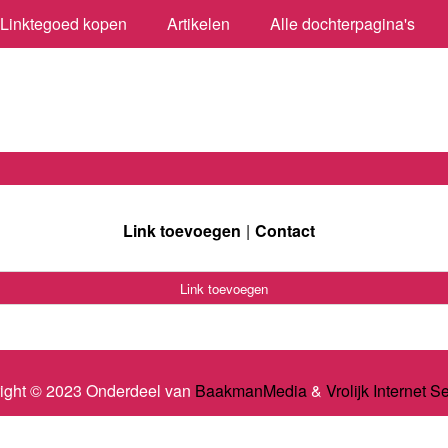
Linktegoed kopen
Artikelen
Alle dochterpagina's
Link toevoegen
Contact
Link toevoegen
ight © 2023 Onderdeel van
BaakmanMedia
&
Vrolijk Internet S